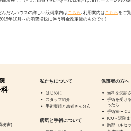
長期滞在で、かつご自身で料理をされる場合は､IHヒーター対応の調
だんだんハウスの詳しい設備案内は
こちら
､利用案内は
こちら
をご覧
(2019年10月～の消費増税に伴う料金改定後のものです)
院
私たちについて
保護者の方へ
外科
はじめに
当科を受診
スタッフ紹介
手術を受け
ったら
手術実績と患者さん分布
手術室〜IC
ICU～退院
病気と手術について
(医局秘書)
胸部コルセ