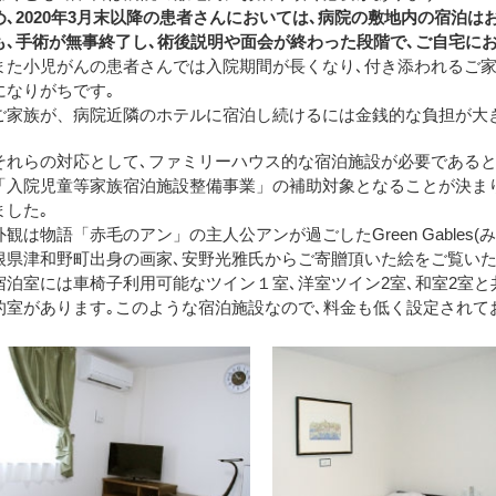
め､2020年3月末以降の患者さんにおいては､病院の敷地内の宿泊
も､手術が無事終了し､術後説明や面会が終わった段階で､ご自宅に
また小児がんの患者さんでは入院期間が長くなり､付き添われるご家
になりがちです｡
ご家族が、病院近隣のホテルに宿泊し続けるには金銭的な負担が大
それらの対応として､ファミリーハウス的な宿泊施設が必要であると
「入院児童等家族宿泊施設整備事業」の補助対象となることが決まり
ました｡
外観は物語「赤毛のアン」の主人公アンが過ごしたGreen Gables
根県津和野町出身の画家､安野光雅氏からご寄贈頂いた絵をご覧いた
宿泊室には車椅子利用可能なツイン１室､洋室ツイン2室､和室2室
的室があります｡このような宿泊施設なので､料金も低く設定されて