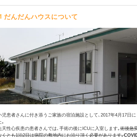
だんだんハウスについて
小児患者さんに付き添うご家族の宿泊施設として､2017年4月17
た｡
先天性心疾患の患者さんでは､手術の後にICUに入室します｡
術後急
なくとも1泊2日は病院の敷地内にお泊り頂く必要があります｡
COV